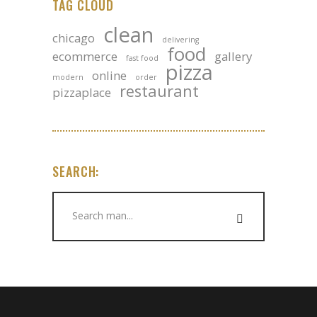
TAG CLOUD
clean
chicago
delivering
food
ecommerce
gallery
fast food
pizza
online
modern
order
restaurant
pizzaplace
SEARCH:
Search
for: