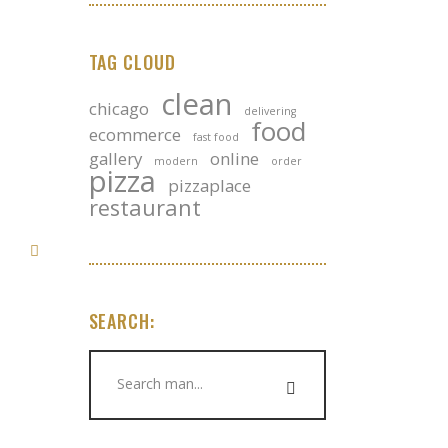
TAG CLOUD
clean
chicago
delivering
food
ecommerce
fast food
gallery
online
modern
order
pizza
pizzaplace
restaurant
SEARCH:
Search
for: