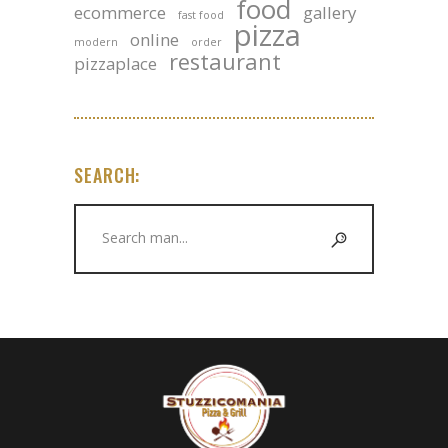
food
ecommerce
gallery
fast food
pizza
online
modern
order
restaurant
pizzaplace
SEARCH:
Search
for: